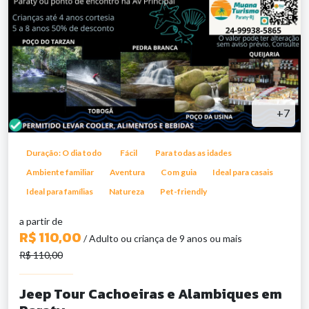
+7
Duração: O dia todo
Fácil
Para todas as idades
Ambiente familiar
Aventura
Com guia
Ideal para casais
Ideal para famílias
Natureza
Pet-friendly
a partir de
R$ 110,00
/ Adulto ou criança de 9 anos ou mais
R$ 110,00
Jeep Tour Cachoeiras e Alambiques em