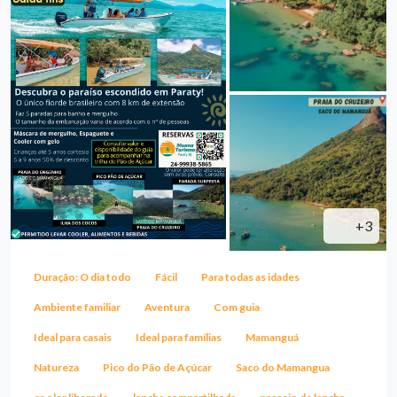
+3
Duração: O dia todo
Fácil
Para todas as idades
Ambiente familiar
Aventura
Com guia
Ideal para casais
Ideal para famílias
Mamanguá
Natureza
Pico do Pão de Açúcar
Saco do Mamangua