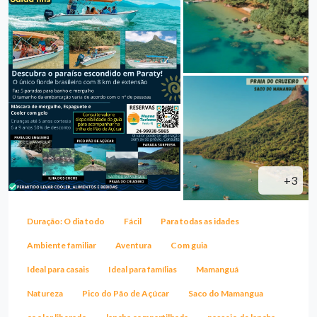
+3
Duração: O dia todo
Fácil
Para todas as idades
Ambiente familiar
Aventura
Com guia
Ideal para casais
Ideal para famílias
Mamanguá
Natureza
Pico do Pão de Açúcar
Saco do Mamangua