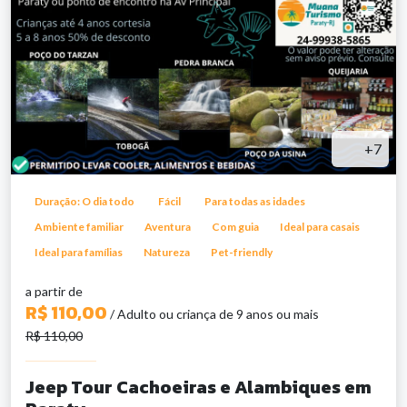
+7
Duração: O dia todo
Fácil
Para todas as idades
Ambiente familiar
Aventura
Com guia
Ideal para casais
Ideal para famílias
Natureza
Pet-friendly
a partir de
R$ 110,00
/ Adulto ou criança de 9 anos ou mais
R$ 110,00
Jeep Tour Cachoeiras e Alambiques em