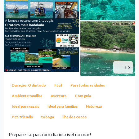
+3
Duração: O dia todo
Fácil
Para todas as idades
Ambiente familiar
Aventura
Com guia
Ideal para casais
Ideal para famílias
Natureza
Pet-friendly
tobogã
ilha dos cocos
Prepare-se para um dia incrível no mar!