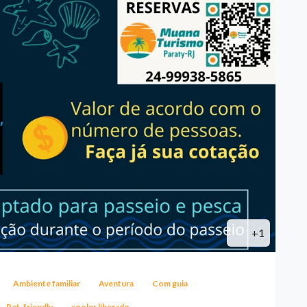
+1
Ambiente familiar
Aventura
Com guia
Pet-friendly
cooler liberado