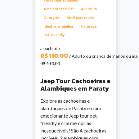
Para todas as idades
Ambiente familiar
Aventura
Com guia
Ideal para casais
Ideal para famílias
Natureza
Pet-friendly
a partir de
R$ 110,00
/ Adulto ou criança de 9 anos ou mai
R$ 110,00
Jeep Tour Cachoeiras e
Alambiques em Paraty
Explore as cachoeiras e
alambiques de Paraty em um
emocionante Jeep tour pet-
friendly e crie memórias
inesquecíveis! São 4 cachoeiras
incríveis, 2 alambiques com