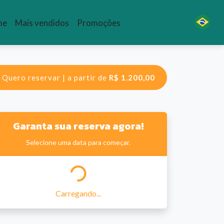
me
Mais vendidos
Promoções
Quero reservar | a partir de
R$ 1.200,00
Garanta sua reserva agora!
Selecione uma data para começar.
Carregando...