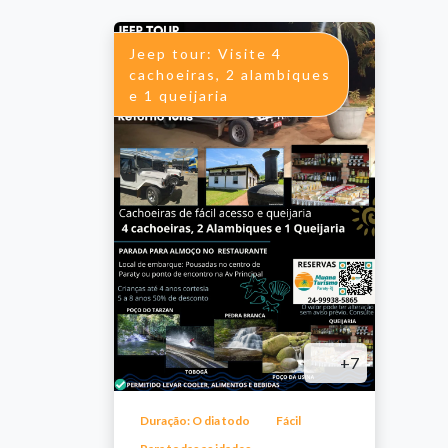
Jeep tour: Visite 4
cachoeiras, 2 alambiques
e 1 queijaria
+7
Duração: O dia todo
Fácil